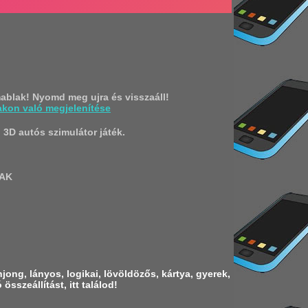
blak! Nyomd meg ujra és visszaáll!
akon való megjelenítése
 3D autós szimulátor játék.
LAK
ong, lányos, logikai, lövöldözős, kártya, gyerek,
sszeállítást, itt találod!