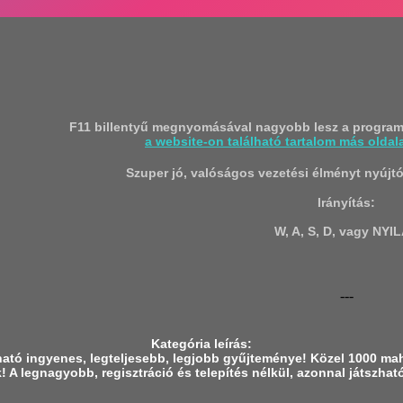
F11 billentyű megnyomásával nagyobb lesz a programa
a website-on található tartalom más oldal
Szuper jó, valóságos vezetési élményt nyújtó
Irányítás:
W, A, S, D, vagy NYI
---
Kategória leírás:
zható ingyenes, legteljesebb, legjobb gyűjteménye! Közel 1000 mahj
! A legnagyobb, regisztráció és telepítés nélkül, azonnal játszható ö