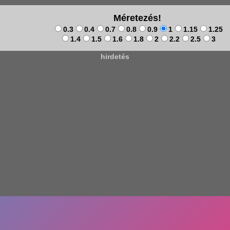
Méretezés!
0.3
0.4
0.7
0.8
0.9
1
1.15
1.25
1.4
1.5
1.6
1.8
2
2.2
2.5
3
hirdetés